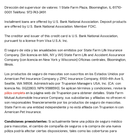
Dirección del supervisor de valores: 1 State Farm Plaza, Bloomington, IL 61710-
0001 Teléfono: 972-743-2491
Installment loans are offered by U.S. Bank National Association. Deposit products
are offered by U.S. Bank National Association. Member FDIC.
The creditor and issuer of this credit card is U.S. Bank National Association,
pursuant to a license from Visa U.S.A. Inc.
El seguro de vida y las anualidades son emitidos por State Farm Life Insurance
Company. (Sin licencia en MA, NY y WI) State Farm Life and Accident Assurance
Company (con licencia en New York y Wisconsin) Oficinas centrales, Bloomington,
Illinois.
Los productos de seguro de mascotas son suscritos en los Estados Unidos por
American Pet Insurance Company y ZPIC Insurance Company, 6100-4th Ave S,
Seattle, WA 98108. Administrado por Trupanion Managers USA, Inc. (CA: con
licencia No. 0G22803, NPN 9588590). Se aplican términos y condiciones, revise la
póliza completa
en la página web de Trupanion para obtener detalles. State Farm
Mutual Automobile Insurance Company, sus subsidiarias y afiliadas no ofrecen ni
son responsables financieramente por los productos de seguro de mascotas.
State Farm es una entidad independiente y no está afiliada con Trupanion ni con
American Pet Insurance.
Condiciones preexistentes:
Si actualmente tiene una póliza de seguro médico
para mascotas, el cambio de compañía de seguros o la compra de una nueva
póliza podría afectar ciertas disposiciones, tales como las coberturas para