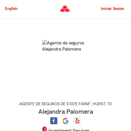
Pasar
al
English
Iniciar Sesión
contenido
principal
Comienzo
del
contenido
principal
®
AGENTE DE SEGUROS DE STATE FARM
,
HURST
, TX
Alejandra Palomera
Investment Services