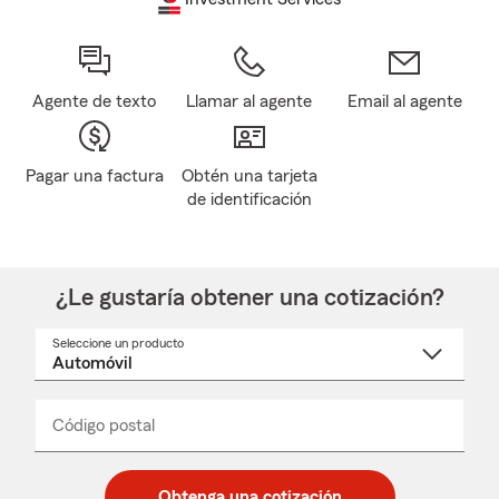
Agente de texto
Llamar al agente
Email al agente
Pagar una factura
Obtén una tarjeta
de identificación
¿Le gustaría obtener una cotización?
Seleccione un producto
Seleccione
un
nombre
de
producto
del
Código postal
Ingresa
Ingresa
_____
menú
un
un
desplegable
código
código
postal
postal
Obtenga una cotización