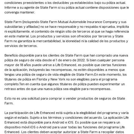
condiciones preexistentes o los deducibles ya establecidos bajo su póliza actual.
Informe a su agente de State Farm si su póliza actual contiene disposiciones que le
convenga mantener.
State Farm (incluyendo State Farm Mutual Automobile Insurance Company y sus
subsidiarias y afiliadas) no se hace responsable y no respalda ni aprueba, implícita
ni explícitamente, el contenido de ningún sitio de terceros al que se haga referencia
en este material. Los productos y servicios son ofrecidos por terceros y State
Farm no garantiza la mercantabilidad, la idoneidad ni la calidad de los productos y
servicios de terceros.
Beneficio disponible para los clientes de State Farm que han comprado una nueva
póliza de seguro de vida desde el 1 de enero de 2022. Si bien cualquier persona
mayor de 18 años puede unirse a Life Enhanced, es posible que ciertas funciones
de la aplicación, incluyendo las recompensas, no estén disponibles a menos que
tengas una póliza de seguro de vida elegible de State Farm.En este momento, los
titulares de póliza en Florida y New York no son elegibles para el programa
completo.Ten en cuenta que algunos titulares de póliza pueden experimentar un
retraso antes de que una nueva póliza sea elegible para recompensas.
Esto no es una solicitud para comprar o vender productos de seguros de State
Farm.
La participación de Life Enhanced está sujeta a la elegibilidad del programa y varía
según el estado. Sujeto a los términos y condiciones del acuerdo. La aplicación Life
Enhanced está disponible para Android e iOS. Es posible que se requiera un
dispositivo móvil iOS o Android para usar todas las funciones del programa Life
Enhanced. Los clientes deben aceptar autorizar a State Farm a recopilar datos