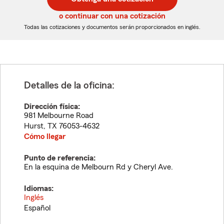
de
de
5
5
o continuar con una cotización
dígitos
dígitos
Todas las cotizaciones y documentos serán proporcionados en inglés.
Detalles de la oficina:
Dirección física:
981 Melbourne Road
Hurst
,
TX
76053-4632
Cómo llegar
Punto de referencia:
En la esquina de Melbourn Rd y Cheryl Ave.
Idiomas:
Inglés
Español